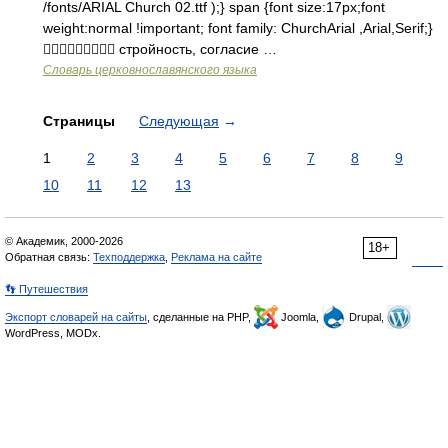
/fonts/ARIAL Church 02.ttf );} span {font size:17px;font
weight:normal !important; font family: ChurchArial ,Arial,Serif;}
 стройность, coгласие …
Словарь церковнославянского языка
Страницы
Следующая
→
1
2
3
4
5
6
7
8
9
10
11
12
13
© Академик, 2000-2026
18+
Обратная связь:
Техподдержка
,
Реклама на сайте
👣 Путешествия
Экспорт словарей на сайты
, сделанные на PHP,
Joomla,
Drupal,
WordPress, MODx.