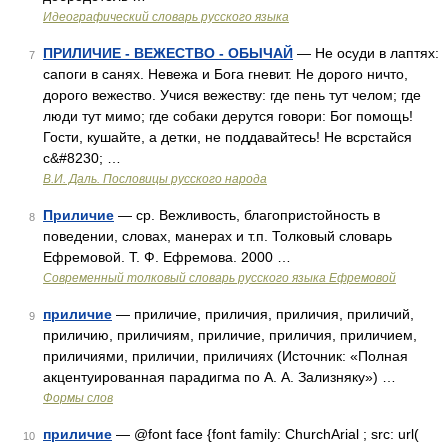
Идеографический словарь русского языка
ПРИЛИЧИЕ - ВЕЖЕСТВО - ОБЫЧАЙ
— Не осуди в лаптях:
7
сапоги в санях. Невежа и Бога гневит. Не дорого ничто,
дорого вежество. Учися вежеству: где пень тут челом; где
люди тут мимо; где собаки дерутся говори: Бог помощь!
Гости, кушайте, а детки, не поддавайтесь! Не всрстайся
с&#8230; …
В.И. Даль. Пословицы русского народа
Приличие
— ср. Вежливость, благопристойность в
8
поведении, словах, манерах и т.п. Толковый словарь
Ефремовой. Т. Ф. Ефремова. 2000 …
Современный толковый словарь русского языка Ефремовой
приличие
— приличие, приличия, приличия, приличий,
9
приличию, приличиям, приличие, приличия, приличием,
приличиями, приличии, приличиях (Источник: «Полная
акцентуированная парадигма по А. А. Зализняку») …
Формы слов
приличие
— @font face {font family: ChurchArial ; src: url(
10