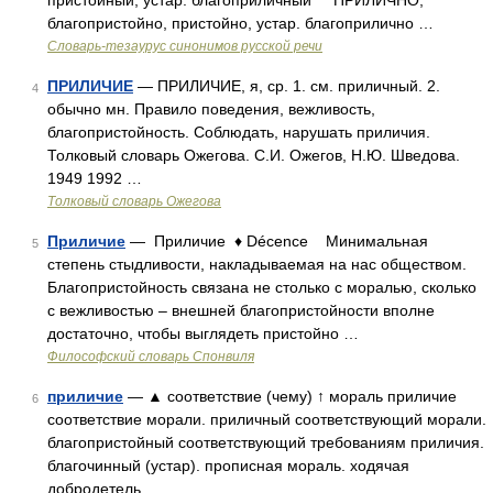
пристойный, устар. благоприличный ПРИЛИЧНО,
благопристойно, пристойно, устар. благоприлично …
Словарь-тезаурус синонимов русской речи
ПРИЛИЧИЕ
— ПРИЛИЧИЕ, я, ср. 1. см. приличный. 2.
4
обычно мн. Правило поведения, вежливость,
благопристойность. Соблюдать, нарушать приличия.
Толковый словарь Ожегова. С.И. Ожегов, Н.Ю. Шведова.
1949 1992 …
Толковый словарь Ожегова
Приличие
— Приличие ♦ Décence Минимальная
5
степень стыдливости, накладываемая на нас обществом.
Благопристойность связана не столько с моралью, сколько
с вежливостью – внешней благопристойности вполне
достаточно, чтобы выглядеть пристойно …
Философский словарь Спонвиля
приличие
— ▲ соответствие (чему) ↑ мораль приличие
6
соответствие морали. приличный соответствующий морали.
благопристойный соответствующий требованиям приличия.
благочинный (устар). прописная мораль. ходячая
добродетель …